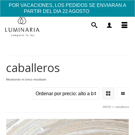
POR VACACIONES, LOS PEDIDOS SE ENVIARAN A
PARTIR DEL DIA 22 AGOSTO
Descartar
caballeros
Mostrando el único resultado
Cirio de Bautizo lazo encaje
24.25
€
+
AÑADIR
INCIO
»
caballeros