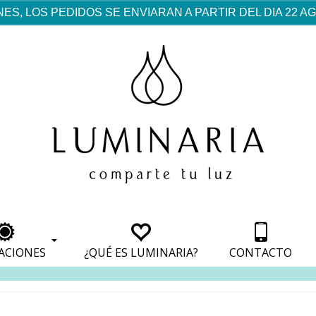
ES, LOS PEDIDOS SE ENVIARAN A PARTIR DEL DIA 22 
rf est mentionné dans les
pparaît dans les sections
apparaît dans les sections
s de paiement, avec une
ino
avec une analyse de son
nt, avec une analyse de son
ionnement.
lateformes en ligne.
ACIONES
¿QUÉ ES LUMINARIA?
CONTACTO