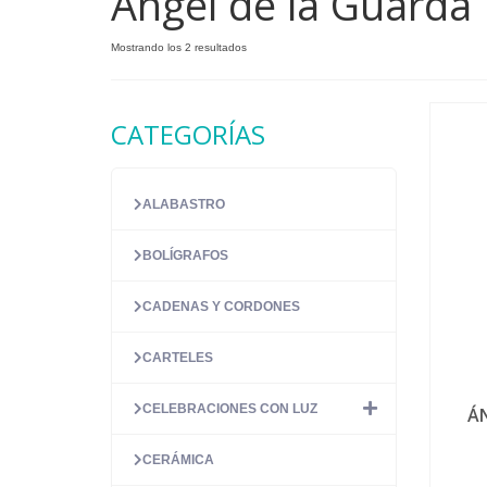
Angel de la Guarda
Ordenado
Mostrando los 2 resultados
por
precio:
alto
CATEGORÍAS
a
bajo
ALABASTRO
BOLÍGRAFOS
CADENAS Y CORDONES
CARTELES
CELEBRACIONES CON LUZ
Á
CERÁMICA