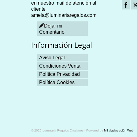
en nuestro mail de atención al
cliente
amela@luminariaregalos.com
Dejar mi
Comentario
Información Legal
Aviso Legal
Condiciones Venta
Política Privacidad
Política Cookies
Plangames
© 2026 Luminaria Regalos Cristianos | Powered by
MSalaskreación Web