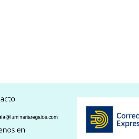
acto
la@luminariaregalos.com
enos en