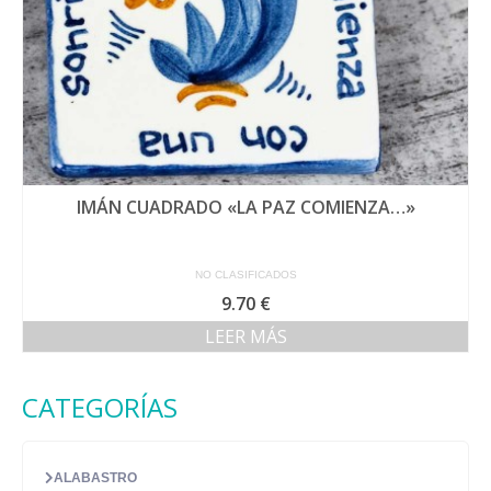
de
producto
IMÁN CUADRADO «LA PAZ COMIENZA…»
NO CLASIFICADOS
9.70
€
LEER MÁS
CATEGORÍAS
ALABASTRO