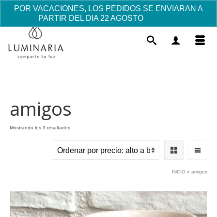
POR VACACIONES, LOS PEDIDOS SE ENVIARAN A
PARTIR DEL DIA 22 AGOSTO
Descartar
amigos
Ordenado
Mostrando los 3 resultados
por
Reloj Confirmación Casio Digital 35mm
precio:
- Rosado
alto
a
71.54
€
+
AÑADIR
INCIO
»
amigos
bajo