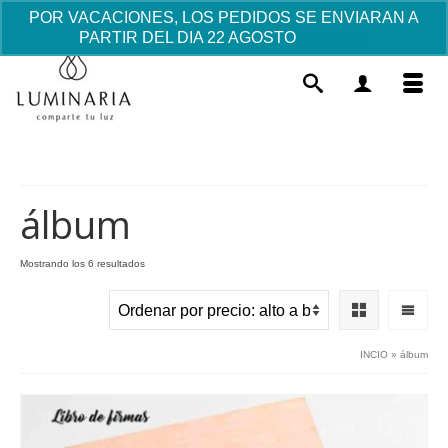
POR VACACIONES, LOS PEDIDOS SE ENVIARAN A
PARTIR DEL DIA 22 AGOSTO
Descartar
álbum
Ordenado
Mostrando los 6 resultados
por
Colgante Nombres de Niños -
precio:
Cadena Plata
alto
a
125.00
€
+
AÑADIR
INCIO
»
álbum
bajo