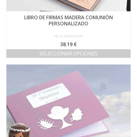
LIBRO DE FIRMAS MADERA COMUNIÓN
PERSONALIZADO
NO CLASIFICADOS
38.19
€
SELECCIONAR OPCIONES
Este
producto
tiene
múltiples
variantes.
Las
opciones
se
pueden
elegir
en
la
página