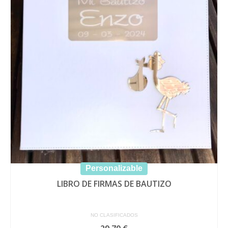
Las
opciones
se
pueden
elegir
en
la
página
de
producto
Personalizable
LIBRO DE FIRMAS DE BAUTIZO
NO CLASIFICADOS