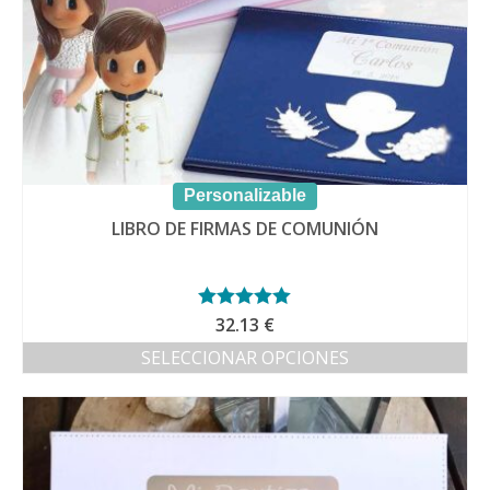
de
producto
Personalizable
LIBRO DE FIRMAS DE COMUNIÓN
Valorado con
32.13
€
5.00
de 5
SELECCIONAR OPCIONES
Este
producto
tiene
múltiples
variantes.