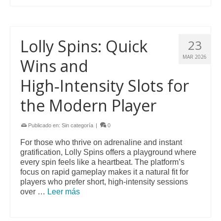
Lolly Spins: Quick
23
MAR 2026
Wins and
High‑Intensity Slots for
the Modern Player
Publicado en:
Sin categoría
|
0
For those who thrive on adrenaline and instant
gratification, Lolly Spins offers a playground where
every spin feels like a heartbeat. The platform’s
focus on rapid gameplay makes it a natural fit for
players who prefer short, high‑intensity sessions
over …
Leer más