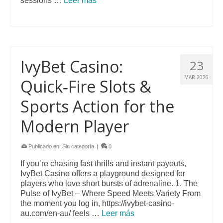
sessions …
Leer más
IvyBet Casino:
23
MAR 2026
Quick‑Fire Slots &
Sports Action for the
Modern Player
Publicado en:
Sin categoría
|
0
If you’re chasing fast thrills and instant payouts,
IvyBet Casino offers a playground designed for
players who love short bursts of adrenaline. 1. The
Pulse of IvyBet – Where Speed Meets Variety From
the moment you log in, https://ivybet-casino-
au.com/en-au/ feels …
Leer más