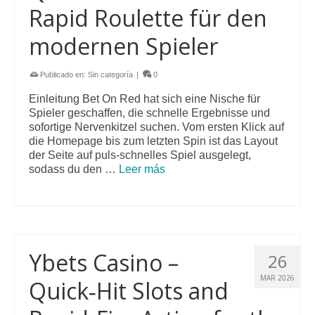
Rapid Roulette für den
modernen Spieler
Publicado en:
Sin categoría
|
0
Einleitung Bet On Red hat sich eine Nische für
Spieler geschaffen, die schnelle Ergebnisse und
sofortige Nervenkitzel suchen. Vom ersten Klick auf
die Homepage bis zum letzten Spin ist das Layout
der Seite auf puls‑schnelles Spiel ausgelegt,
sodass du den …
Leer más
Ybets Casino –
26
MAR 2026
Quick‑Hit Slots and